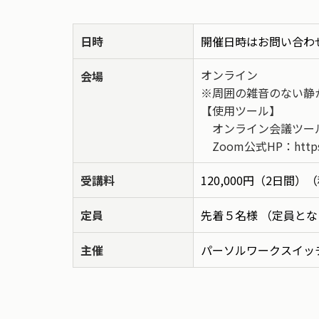
日時
開催日時はお問い合わ
オンライン
会場
※周囲の雑音のない静
【使用ツール】
オンライン会議ツール
Zoom公式HP：https:/
受講料
120,000円（2日間）
定員
先着５名様 （定員と
主催
パーソルワークスイッ