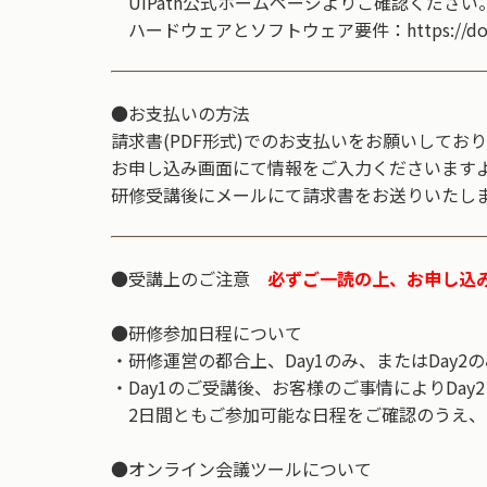
UiPath公式ホームページよりご確認ください
ハードウェアとソフトウェア要件：https://docs.uipath.co
●お支払いの方法
請求書(PDF形式)でのお支払いをお願いしてお
お申し込み画面にて情報をご入力くださいます
研修受講後にメールにて請求書をお送りいたし
●受講上のご注意
必ずご一読の上、お申し込
●研修参加日程について
・研修運営の都合上、Day1のみ、またはDay
・Day1のご受講後、お客様のご事情によりD
2日間ともご参加可能な日程をご確認のうえ、
●オンライン会議ツールについて