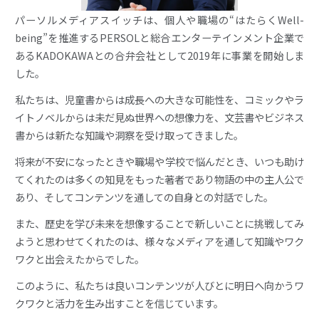
パーソルメディアスイッチは、個人や職場の“はたらくWell-
being”を推進するPERSOLと
総合エンターテインメント企業で
あるKADOKAWAとの合弁会社として
2019年に事業を開始しま
した。
私たちは、児童書からは成長への大きな可能性を、コミックやラ
イトノベルからは
未だ見ぬ世界への想像力を、文芸書やビジネス
書からは新たな知識や洞察を受け取ってきました。
将来が不安になったときや職場や学校で悩んだとき、
いつも助け
てくれたのは多くの知見をもった著者であり物語の中の主人公で
あり、
そしてコンテンツを通しての自身との対話でした。
また、歴史を学び未来を想像することで新しいことに
挑戦してみ
ようと思わせてくれたのは、
様々なメディアを通して知識やワク
ワクと出会えたからでした。
このように、私たちは良いコンテンツが人びとに明日へ向かうワ
クワクと
活力を生み出すことを信じています。