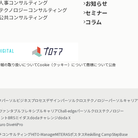
人事コンサルティング
お知らせ
テクノロジーコンサルティング
セミナー
公共コンサルティング
コラム
情報の取り扱いについて
Cookie（クッキー）について
商標について
公告
フ
パーソルビジネスプロセスデザイン
パーソルクロステクノロジー
パーソルキャリア
ファンタブル
フレキシブルキャリア
Chall-edge
パーソルクロステクノロジー
ェント
BRS
ミイダス
dodaチャレンジ
doda X
uro Dive
HiPro
チコンサルティング
HITO-Manager
MITERAS
ポスタス
Reskilling Camp
StepBase