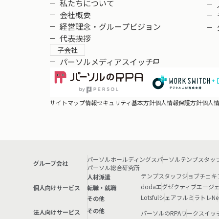
私たちについて
会社概要
経営理念・グループビジョン
代表挨拶
子会社
パーソルメディアスイッチ
サイトマップ
情報セキュリティ基本方針
個人情報保護方針
個人
パーソルホールディングス
パーソルテンプスタッ
グループ会社
パーソル総合研究所
テンプスタッフ
ジョブチェキ
人材派遣
doda
エグゼクティブエージ
個人向けサービス
転職・就職
Lotsful
シェアフル
ミラトレ
Ne
その他
その他
法人向けサービス
パーソルのRPA
ワークスイッ