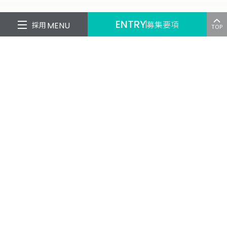
ENTRY
募集要項
採用
MENU
TOP
人事とテクノロジーで日本を変革、
未来の「はたらく」創造コンサル
労働人口の減少やテクノロジーの発達など
目まぐるしく「はたらく」を取り巻く
環境が変わる現在。
はたらく人がいつまでも笑っていられる
世界を目指すため、
人事とテクノロジーの2つの観点から
コンサルティングを通して
新たな「はたらく」を創造します。