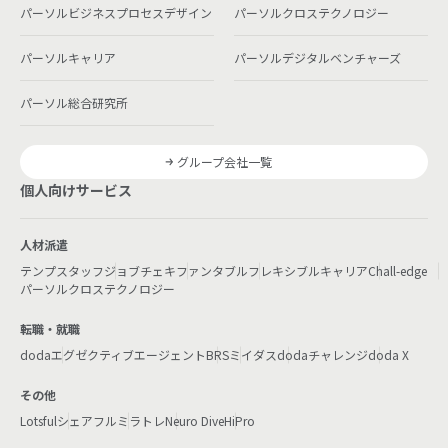
パーソルビジネスプロセスデザイン
パーソルクロステクノロジー
パーソルキャリア
パーソルデジタルベンチャーズ
パーソル総合研究所
グループ会社一覧
個人向けサービス
人材派遣
テンプスタッフ
ジョブチェキ
ファンタブル
フレキシブルキャリア
Chall-edge
パーソルクロステクノロジー
転職・就職
doda
エグゼクティブエージェント
BRS
ミイダス
dodaチャレンジ
doda X
その他
Lotsful
シェアフル
ミラトレ
Neuro Dive
HiPro