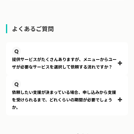
よくあるご質問
お客さまの目指すゴール、状況、課題をお聞かせいただ
提供サービスがたくさんありますが、メニューからユー
き、必要なメニューを必要な分だけご提案することができ
ザが必要なサービスを選択して依頼する流れですか？
ますので、まずはお気軽にご相談ください。
依頼したい支援が決まっている場合、申し込みから支援
弊社のRPAサービス申込書に対応しているメニューであれ
を受けられるまで、どれくらいの期間が必要でしょう
ば、弊社規約への同意と申込書の提出の2ステップで契約
か。
が完了します。最短で1週間程度で支援開始が可能です。