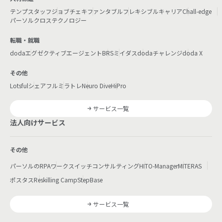
テンプスタッフ
ジョブチェキ
ファンタブル
フレキシブルキャリア
Chall-edge
パーソルクロステクノロジー
転職・就職
doda
エグゼクティブエージェント
BRS
ミイダス
dodaチャレンジ
doda X
その他
Lotsful
シェアフル
ミラトレ
Neuro Dive
HiPro
サービス一覧
法人向けサービス
その他
パーソルのRPA
ワークスイッチコンサルティング
HITO-Manager
MITERAS
ポスタス
Reskilling Camp
StepBase
サービス一覧