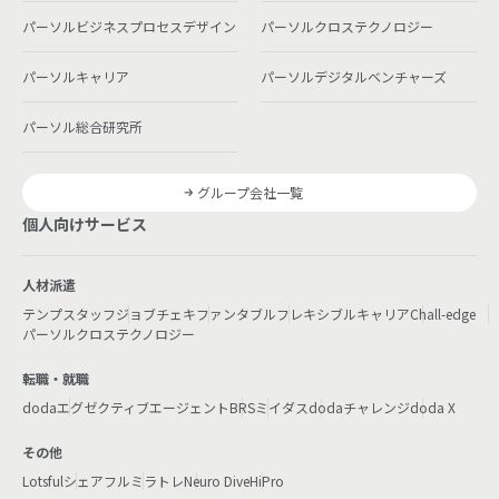
パーソルビジネスプロセスデザイン
パーソルクロステクノロジー
パーソルキャリア
パーソルデジタルベンチャーズ
パーソル総合研究所
グループ会社一覧
個人向けサービス
人材派遣
テンプスタッフ
ジョブチェキ
ファンタブル
フレキシブルキャリア
Chall-edge
パーソルクロステクノロジー
転職・就職
doda
エグゼクティブエージェント
BRS
ミイダス
dodaチャレンジ
doda X
その他
Lotsful
シェアフル
ミラトレ
Neuro Dive
HiPro