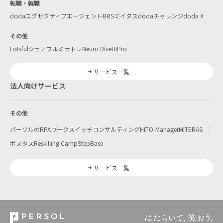
転職・就職
doda
エグゼクティブエージェント
BRS
ミイダス
dodaチャレンジ
doda X
その他
Lotsful
シェアフル
ミラトレ
Neuro Dive
HiPro
サービス一覧
法人向けサービス
その他
パーソルのRPA
ワークスイッチコンサルティング
HITO-Manager
MITERAS
ポスタス
Reskilling Camp
StepBase
サービス一覧