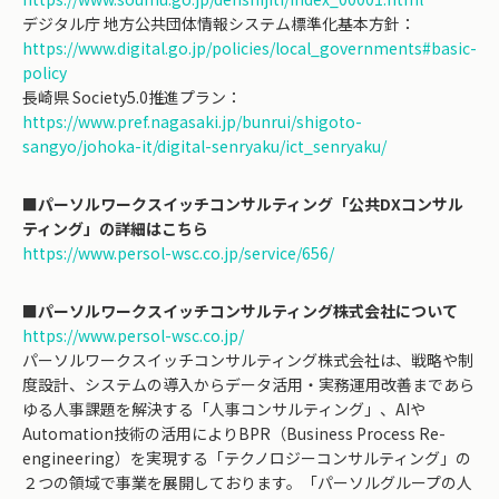
デジタル庁 地方公共団体情報システム標準化基本方針：
https://www.digital.go.jp/policies/local_governments#basic-
policy
長崎県 Society5.0推進プラン：
https://www.pref.nagasaki.jp/bunrui/shigoto-
sangyo/johoka-it/digital-senryaku/ict_senryaku/
■パーソルワークスイッチコンサルティング「公共DXコンサル
ティング」の詳細はこちら
https://www.persol-wsc.co.jp/service/656/
■パーソルワークスイッチコンサルティング株式会社について
https://www.persol-wsc.co.jp/
パーソルワークスイッチコンサルティング株式会社は、戦略や制
度設計、システムの導入からデータ活用・実務運用改善まであら
ゆる人事課題を解決する「人事コンサルティング」、AIや
Automation技術の活用によりBPR（Business Process Re-
engineering）を実現する「テクノロジーコンサルティング」の
２つの領域で事業を展開しております。「パーソルグループの人