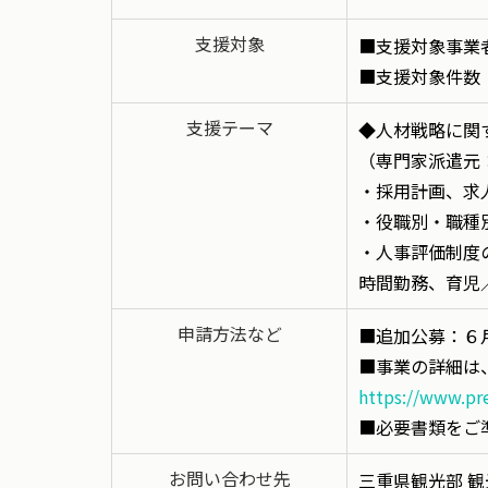
支援対象
■支援対象事業
■支援対象件数
支援テーマ
◆人材戦略に関
（専門家派遣元
・採用計画、求
・役職別・職種
・人事評価制度
時間勤務、育児
申請方法など
■追加公募：６月
■事業の詳細は
https://www.pr
■必要書類をご
お問い合わせ先
三重県観光部 