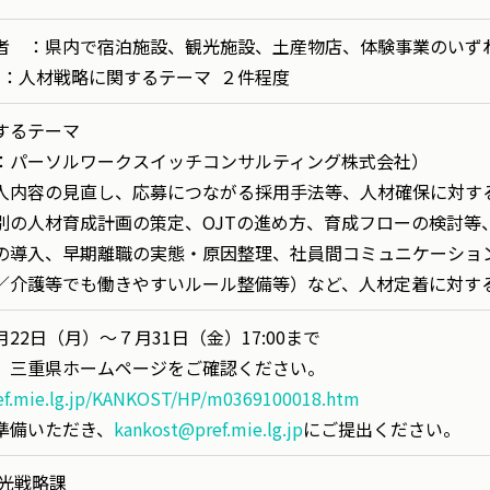
者 ：県内で宿泊施設、観光施設、土産物店、体験事業のいず
 ：人材戦略に関するテーマ ２件程度
するテーマ
：パーソルワークスイッチコンサルティング株式会社）
人内容の見直し、応募につながる採用手法等、人材確保に対す
別の人材育成計画の策定、OJTの進め方、育成フローの検討等
の導入、早期離職の実態・原因整理、社員間コミュニケーショ
／介護等でも働きやすいルール整備等）など、人材定着に対す
22日（月）～７月31日（金）17:00まで
、三重県ホームページをご確認ください。
ef.mie.lg.jp/KANKOST/HP/m0369100018.htm
準備いただき、
kankost@pref.mie.lg.jp
にご提出ください。
観光戦略課