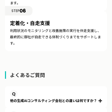
ます。
06
STEP
定着化・自走支援
利用状況のモニタリングと改善施策の実行を伴走支援し、
最終的に御社が自走できる体制づくりまでをサポートしま
す。
よくあるご質問
パーソルグループが培ってきた豊富な業務改善ノウハウに
基づく「業務設計力」と、導入後も継続する「伴走型の定
着支援」が強みです。技術の導入だけでなく、現場での利
他の生成AIコンサルティング会社との違いは何ですか？
用率向上まで責任をもってご支援します。