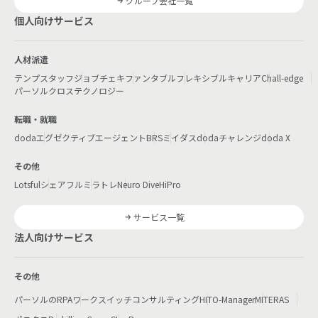
グループ会社一覧
個人向けサービス
人材派遣
テンプスタッフ
ジョブチェキ
ファンタブル
フレキシブルキャリア
Chall-edge
パーソルクロステクノロジー
転職・就職
doda
エグゼクティブエージェント
BRS
ミイダス
dodaチャレンジ
doda X
その他
Lotsful
シェアフル
ミラトレ
Neuro Dive
HiPro
サービス一覧
法人向けサービス
その他
パーソルのRPA
ワークスイッチコンサルティング
HITO-Manager
MITERAS