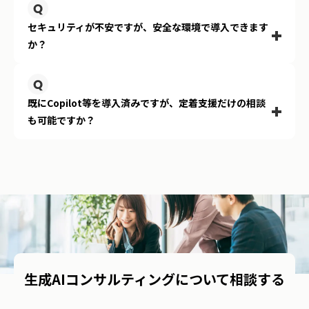
はい、可能です。情報漏洩リスクに配慮した環境設計を行
います。入力データが外部の学習に利用されないセキュア
セキュリティが不安ですが、安全な環境で導入できます
な環境での構築や、ガイドライン策定などのガバナンス設
か？
計もあわせてご支援いたします。
はい、もちろん可能です。当社は「活用支援」を得意とし
ており、部門別のカスタマイズ研修や現場サポート、AI推
既にCopilot等を導入済みですが、定着支援だけの相談
進事務局の立ち上げなど、導入済みツールを現場で活用す
も可能ですか？
るための定着化プログラムをご用意しています。
生成AIコンサルティングについて相談する