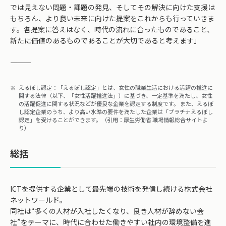
では見えない問題・課題の発見、そしてその解決に向けた支援は
もちろん、より良い未来に向けた提案をこれからも行っていきま
す。各提案に答えはなく、時代の流れに合ったものであること、
新たに価値のあるものであることが大切であると考えます」
――――――――――
えるぼし認定：「えるぼし認定」とは、女性の職業生活における活躍の推進に
関する法律（以下、「女性活躍推進法」）に基づき、一定基準を満たし、女性
の活躍促進に関する状況などが優良な企業を認定する制度です。 また、えるぼ
し認定企業のうち、より高い水準の要件を満たした企業は「プラチナえるぼし
認定」を受けることができます。（引用：厚生労働省 職場情報総合サイトよ
り）
総括
ICTを提供する企業として最先端の技術を発信し続ける株式会社
ネットワールド。
同社は“多くの人材が入社したくなり、良き人材が辞めない会
社”をテーマに、時代に合わせた働きやすい社内の環境整備を進