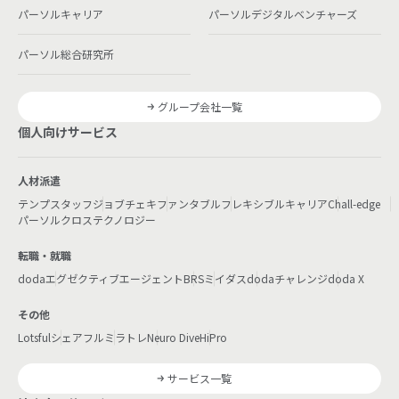
パーソルキャリア
パーソルデジタルベンチャーズ
パーソル総合研究所
グループ会社一覧
個人向けサービス
人材派遣
テンプスタッフ
ジョブチェキ
ファンタブル
フレキシブルキャリア
Chall-edge
パーソルクロステクノロジー
転職・就職
doda
エグゼクティブエージェント
BRS
ミイダス
dodaチャレンジ
doda X
その他
Lotsful
シェアフル
ミラトレ
Neuro Dive
HiPro
サービス一覧