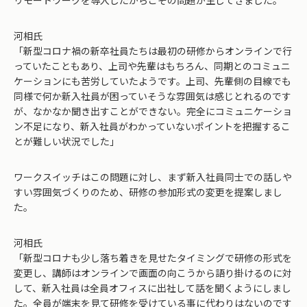
リモートワークを導入したからこその問題が生じてきました。
河相氏
「新型コロナ禍の新卒社員たちは最初の研修からオンラインで行
っていたこともあり、上司や先輩はもちろん、同期とのコミュニ
ケーションにも苦労していたようです。上司、先輩側の目線でも
同様で何か新入社員が困っていそうな雰囲気は感じとれるのです
が、なかなか聞き出すことができない。完全にコミュニケーショ
ン不足になり、新入社員がわかっていないポイントを把握するこ
とが難しい状況でした」
ワークスイッチはこの問題に対し、まず新入社員同士での話しや
すい雰囲気づくりのため、研修の参加形式の変更を提案しまし
た。
河相氏
「新型コロナも少し落ち着きを見せたタイミングで研修の形式を
変更し、講師はオンラインで画面の向こうから語り掛けるのに対
して、新入社員は全員オフィスに出社して話を聞くようにしまし
た。全員が端末を見て研修を受けている事に代わりはないのです