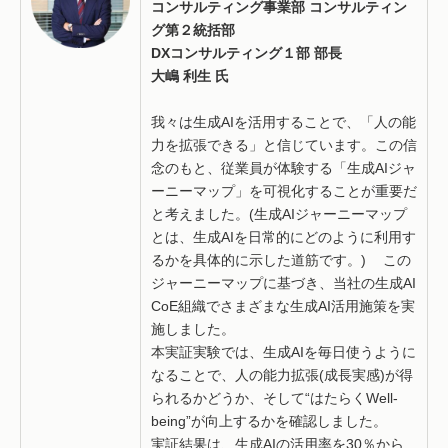
コンサルティング事業部
コンサルティン
グ第２統括部
DXコンサルティング１部
部長
大嶋 利生
氏
我々は生成AIを活用することで、「人の能
力を拡張できる」と信じています。この信
念のもと、従業員が体験する「生成AIジャ
ーニーマップ」を可視化することが重要だ
と考えました。(生成AIジャーニーマップ
とは、生成AIを日常的にどのように利用す
るかを具体的に示した道筋です。) この
ジャーニーマップに基づき、当社の生成AI
CoE組織でさまざまな生成AI活用施策を実
施しました。
本実証実験では、生成AIを毎日使うように
なることで、人の能力拡張(成長実感)が得
られるかどうか、そして“はたらくWell-
being”が向上するかを確認しました。
実証結果は、生成AIの活用率を30％から