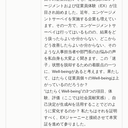
ージメントおよび従業員体験（EX）が注
目され始めました。近年、エンゲージメ
ントサーベイを実施する企業も増えてい
ます。その一方で、エンゲージメントサ
ーベイは行ってはいるものの、結果をど
う扱ったらよいか分からない、どこから
どう改善したらよいか分からない、その
ような人事担当者や部門長のお悩みの声
を私自身も大変よく聞きます。この「迷
子」状態を脱却するための着眼点の一つ
に、Well-beingがあると考えます。果たし
て、はたらく従業員個々のWell-beingは上
がっているのだろうか？
“はたらくWell-being”の3つの項目、体
験、評価（ここでは社会貢献実感）、自
己決定が生成AIを活用することでどのよ
うに変化するのか？ 私たちはそれを証明
すべく、EXジャーニーと接続させて本実
証を進めて参りました。