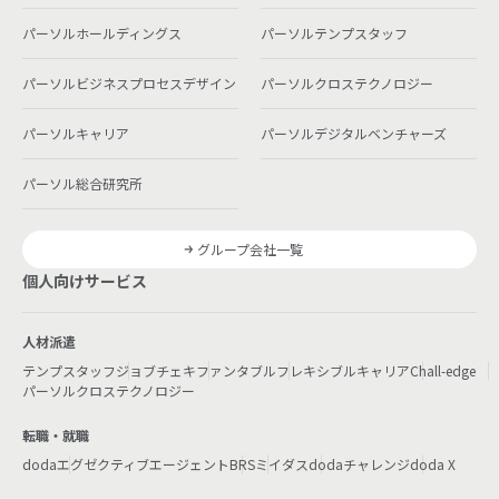
パーソルホールディングス
パーソルテンプスタッフ
パーソルビジネスプロセスデザイン
パーソルクロステクノロジー
パーソルキャリア
パーソルデジタルベンチャーズ
パーソル総合研究所
グループ会社一覧
個人向けサービス
人材派遣
テンプスタッフ
ジョブチェキ
ファンタブル
フレキシブルキャリア
Chall-edge
パーソルクロステクノロジー
転職・就職
doda
エグゼクティブエージェント
BRS
ミイダス
dodaチャレンジ
doda X