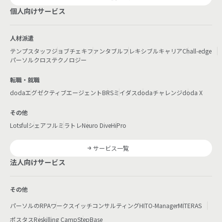
個人向けサービス
人材派遣
テンプスタッフ
ジョブチェキ
ファンタブル
フレキシブルキャリア
Chall-edge
パーソルクロステクノロジー
転職・就職
doda
エグゼクティブエージェント
BRS
ミイダス
dodaチャレンジ
doda X
その他
Lotsful
シェアフル
ミラトレ
Neuro Dive
HiPro
サービス一覧
法人向けサービス
その他
パーソルのRPA
ワークスイッチコンサルティング
HITO-Manager
MITERAS
ポスタス
Reskilling Camp
StepBase