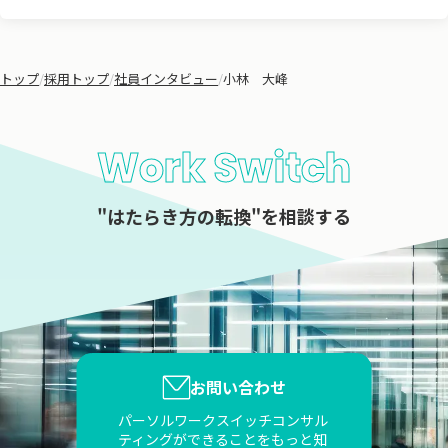
トップ
/
採用トップ
/
社員インタビュー
/
小林　大峰
Work Switch
"はたらき方の転換"を相談する
お問い合わせ
パーソルワークスイッチコンサル
ティングができることをもっと知