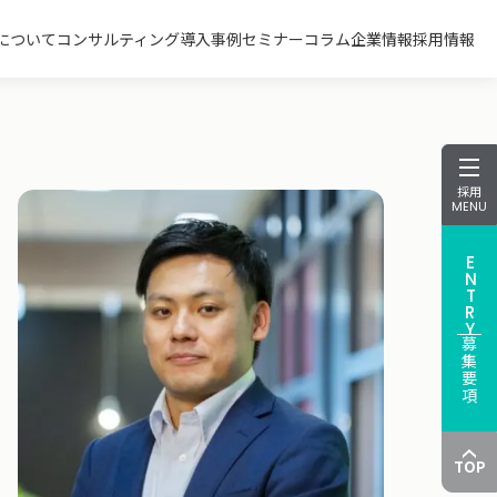
について
コンサルティング
導入事例
セミナー
コラム
企業情報
採用情報
採用
MENU
ENTRY
募集要項
TOP