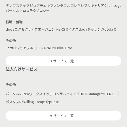
テンプスタッフ
ジョブチェキ
ファンタブル
フレキシブルキャリア
Chall-edge
パーソルクロステクノロジー
転職・就職
doda
エグゼクティブエージェント
BRS
ミイダス
dodaチャレンジ
doda X
その他
Lotsful
シェアフル
ミラトレ
Neuro Dive
HiPro
サービス一覧
法人向けサービス
その他
パーソルのRPA
ワークスイッチコンサルティング
HITO-Manager
MITERAS
ポスタス
Reskilling Camp
StepBase
サービス一覧