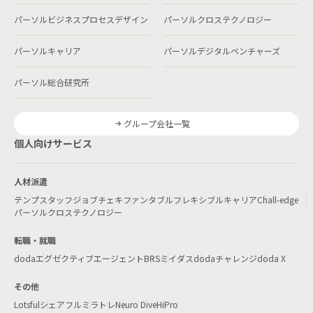
パーソルビジネスプロセスデザイン
パーソルクロステクノロジー
パーソルキャリア
パーソルデジタルベンチャーズ
パーソル総合研究所
グループ会社一覧
個人向けサービス
人材派遣
テンプスタッフ
ジョブチェキ
ファンタブル
フレキシブルキャリア
Chall-edge
パーソルクロステクノロジー
転職・就職
doda
エグゼクティブエージェント
BRS
ミイダス
dodaチャレンジ
doda X
その他
Lotsful
シェアフル
ミラトレ
Neuro Dive
HiPro