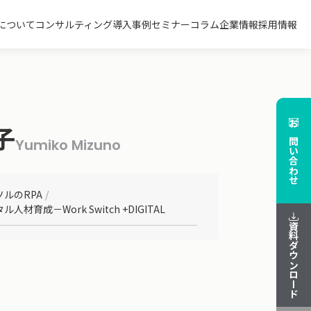
について
コンサルティング
導入事例
セミナー
コラム
企業情報
採用情報
子
お問い合わせ
Yumiko Mizuno
ソルのRPA
/
ル人材育成－Work Switch +DIGITAL
資料ダウンロード