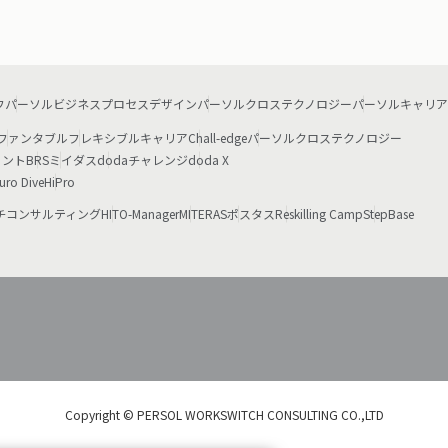
フ
パーソルビジネスプロセスデザイン
パーソルクロステクノロジー
パーソルキャリア
ファンタブル
フレキシブルキャリア
Chall-edge
パーソルクロステクノロジー
ェント
BRS
ミイダス
dodaチャレンジ
doda X
uro Dive
HiPro
チコンサルティング
HITO-Manager
MITERAS
ポスタス
Reskilling Camp
StepBase
Copyright © PERSOL WORKSWITCH CONSULTING CO.,LTD