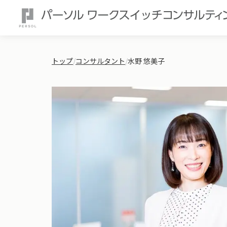
トップ
/
コンサルタント
/
水野 悠美子