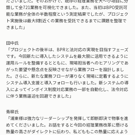
ださいました。そのおかげで、既存の経理業務を大～小項目に分
類して全721業務を可視化できました。また、当初はBPO受託可
能な業務が全体の半数程度という測定結果でしたが、プロジェク
ト実施後は最大8割近くの業務を受託できるまでに課題を整理で
きました」
田中氏
「プロジェクトの後半は、BPRと法対応の実現を目指すフェーズ
です。今回新たに導入したシステムを最大限に活用できるように
運用ルールを整備するとともに、現場担当者へのヒアリングであ
がった要望や懸念点を反映させながら業務フローを設計しまし
た。さらに、新たな業務フローが滞りなく現場に定着するように
システム導入支援と導入フォローも行いました。新システムの導
入によってインボイス制度対応業務の一部を自動化し、法令対応
に伴う業務逼迫を回避できました」
青柳氏
「浦東様は強力なリーダーシップを発揮して即断即決で物事を進
めてくださいました。お話をすると今回の経理業務改革に懸ける
熱量の高さがダイレクトに伝わり、私どももこの熱量に応えよう