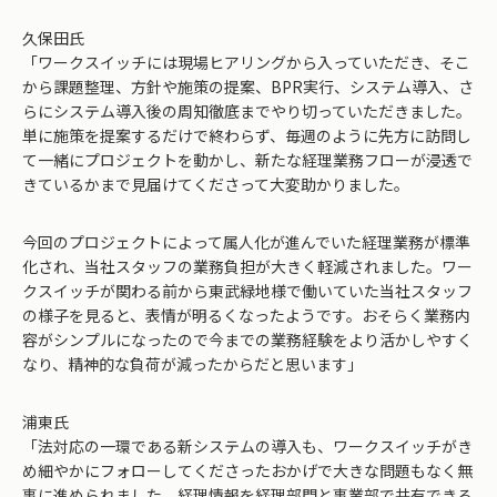
久保田氏
「ワークスイッチには現場ヒアリングから入っていただき、そこ
から課題整理、方針や施策の提案、BPR実行、システム導入、さ
らにシステム導入後の周知徹底までやり切っていただきました。
単に施策を提案するだけで終わらず、毎週のように先方に訪問し
て一緒にプロジェクトを動かし、新たな経理業務フローが浸透で
きているかまで見届けてくださって大変助かりました。
今回のプロジェクトによって属人化が進んでいた経理業務が標準
化され、当社スタッフの業務負担が大きく軽減されました。ワー
クスイッチが関わる前から東武緑地様で働いていた当社スタッフ
の様子を見ると、表情が明るくなったようです。おそらく業務内
容がシンプルになったので今までの業務経験をより活かしやすく
なり、精神的な負荷が減ったからだと思います」
浦東氏
「法対応の一環である新システムの導入も、ワークスイッチがき
め細やかにフォローしてくださったおかげで大きな問題もなく無
事に進められました。経理情報を経理部門と事業部で共有できる