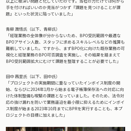
以上に根深い問題と化していたのです。当社の力だけでは何から
手を付ければいいのか見当がつかず『課題を見つけることが課
題』といった状況に陥っていました」
青柳 潤悟氏（以下、青柳氏）
「経理業務の全体像が分からないため、BPO受託範囲や最適な
BPOアサイン人数、スタッフに求めるスキルレベルなどの推算も
難航していました。ですから、まずBPO化に向けた既存業務の可
視化と経理業務のBPO可否調査を実施し、その結果を踏まえて
BPO受託範囲拡大にむけて課題を整理することが必要でした」
田中 茜里氏（以下、田中氏）
「プロジェクトの実施期間に重なっていたインボイス制度の開
始、ならびに2024年1月から始まる電子帳簿保存法への対応に向
けた体制整備も喫緊の課題となっていました。そのため、法令対
応の抜け漏れを防いで業務逼迫を最小限に抑えるためにインボイ
ス制度が始まる2023年10月までにBPRを実行することも、本プ
ロジェクトの目標に加えました」