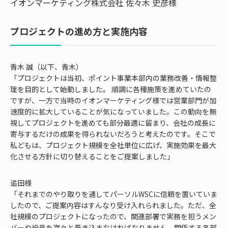
イオンマーケティング株式会社 佐々木 史彦様
プロジェクトの進め方と実施内容
青木 誠（以下、青木）
「プロジェクトは当初、ポイント事業本部内の業務改善・情報整
理を目的として始動しました。 順調に各種施策を進めていたの
ですが、一方で当時のイオンマーケティング様では営業部門が加
速度的に拡大していることが気になっていました。この動向を無
視してプロジェクトを進めても部分最適に留まり、会社の成長に
寄与するだけの成果を得られないだろうと考えたのです。そこで
私どもは、プロジェクト規模を全社単位に広げ、実施効果を最大
化させる方針に切り替えることをご提案しました」
追田様
「それまでのやり取りを通してパーソルWSCに信頼を置いていま
したので、ご提案内容はすんなり受け入れられました。ただ、全
社規模のプロジェクトになったので、関連部署で実務を担うメン
バーや役員を次々と巻き込まなければなりません。関係する各部