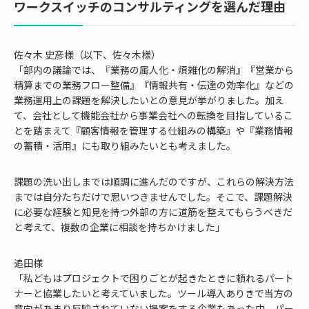
ワークスイッチのコンサルティングを選んだ理由
佐々木 史彦様（以下、佐々木様）
「部内の議論では、『業務の属人化・煩雑化の解消』『営業から
精算までの業務フロー整備』『情報共有・伝達の効率化』などの
業務運用上の課題を解決したいとの意見が挙がりました。加え
て、会社として機能会社から事業会社への転換を目指しているこ
とを踏まえて『顧客情報を管理する仕組みの構築』や『業務情報
の蓄積・活用』にも取り組みたいとも考えました。
課題の洗い出しまでは順調に進んだのですが、これらの解決方法
までは自分たちだけで思いつきませんでした。そこで、課題解決
に必要な経験と知見を持つ外部の方に道筋を整えてもらうべきだ
と考えて、複数の企業に相談を持ちかけました」
追田様
「私どもはプロジェクトで困りごとが起きたときに頼れるパート
ナーと協業したいと考えていました。ツール導入ありきで当方の
意向があまり反映されていない提案をする企業もあった中、パー